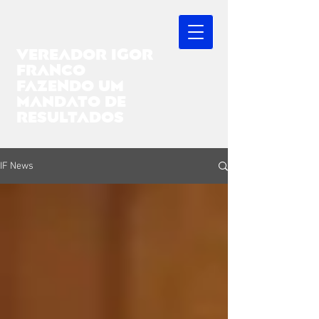
Vereador igor
franco
fazendo UM
MANDATO DE
RESULTADOS
IF News